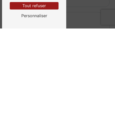
Tout refuser
Personnaliser
Vous n'êtes pas un robot, veuillez répondre à cette
question : combien font six plus quatre ?
En cochant cette case, j'accepte les conditions
particulières ci-dessous **