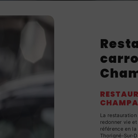
Rest
carro
Cha
RESTAUR
CHAMPA
La restauration
redonner vie et
référence en la
Thorigné-Sur-Du