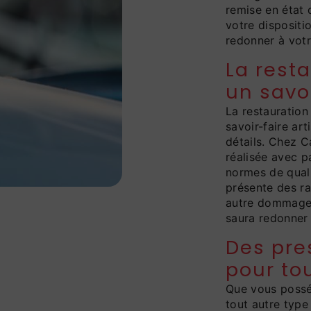
remise en état 
votre dispositi
redonner à votr
La resta
un savoi
La restauration 
savoir-faire art
détails. Chez C
réalisée avec p
normes de quali
présente des ra
autre dommage, 
saura redonner 
Des pre
pour to
Que vous posséd
tout autre type