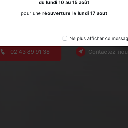
osserie Lep
du lundi 10 au 15 août
pour une
réouverture
le
lundi 17 aout
Peinture Automobile à T
Ne plus afficher ce messa
02 43 89 91 38
Contactez-nou