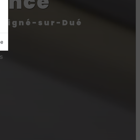
rince
horigné-sur-Dué
ge
s